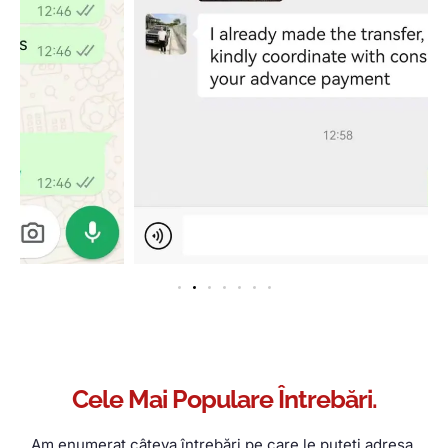
Cele Mai Populare Întrebări.
Am enumerat câteva întrebări pe care le puteți adresa.