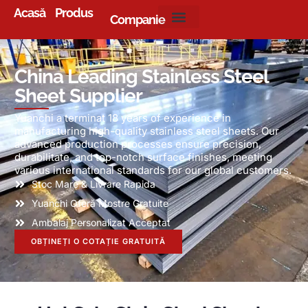
Acasă
Produs
Companie
China Leading Stainless Steel
Sheet Supplier
Yuanchi a terminat 18
years of experience in
manufacturing high-quality stainless steel sheets
.
Our
advanced production processes ensure precision
,
durabilitate,
and top-notch surface finishes
,
meeting
various international standards for our global customers
.
Stoc Mare & Livrare Rapida
Yuanchi Oferă Mostre Gratuite
Ambalaj Personalizat Acceptat
OBȚINEȚI O COTAȚIE GRATUITĂ