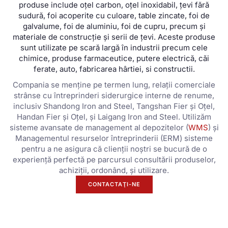
produse include oțel carbon, oţel inoxidabil, țevi fără
sudură, foi acoperite cu culoare, table zincate, foi de
galvalume, foi de aluminiu, foi de cupru, precum și
materiale de construcție și serii de țevi. Aceste produse
sunt utilizate pe scară largă în industrii precum cele
chimice, produse farmaceutice, putere electrică, căi
ferate, auto, fabricarea hârtiei, si constructii.
Compania se menține pe termen lung, relații comerciale
strânse cu întreprinderi siderurgice interne de renume,
inclusiv Shandong Iron and Steel, Tangshan Fier și Oțel,
Handan Fier și Oțel, și Laigang Iron and Steel. Utilizăm
sisteme avansate de management al depozitelor (
WMS
) și
Managementul resurselor întreprinderii (ERM) sisteme
pentru a ne asigura că clienții noștri se bucură de o
experiență perfectă pe parcursul consultării produselor,
achiziții, ordonând, și utilizare.
CONTACTAŢI-NE