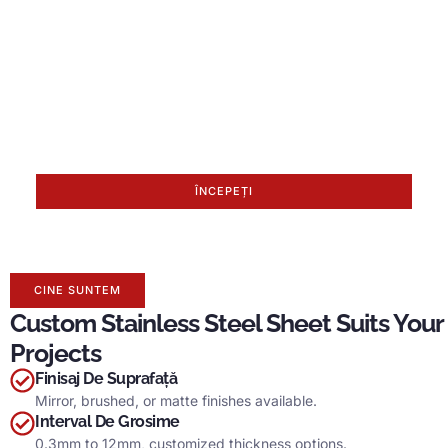
Reducere Până La 20% Pentru
Noii Membri.
Yuanchi folosește tehnici avansate de producție cu
stoc amplu pentru a îndeplini comenzile în vrac și
termene limită strânse.
ÎNCEPEȚI
CINE SUNTEM
Custom Stainless Steel Sheet Suits Your
Projects
Finisaj De Suprafață
Mirror
,
brushed
,
or matte finishes available
.
Interval De Grosime
0.3
mm to 12mm
,
customized thickness options
.