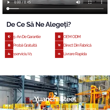
De Ce Să Ne Alegeți?
5-An De Garantie
OEM ODM
Probă Gratuită
Direct Din Fabrică
1serviciu V1
Livrare Rapida
Yuanchi Steel
Yuanchi se laudă 20
production lines and maintains