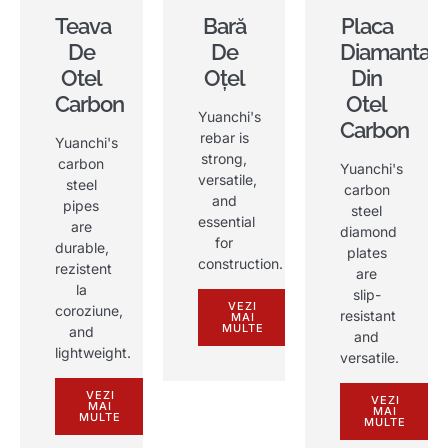
Teava
Bară
Placa
De
De
Diamantat
Otel
Oțel
Din
Carbon
Otel
Yuanchi's
Carbon
rebar is
Yuanchi's
strong
,
carbon
Yuanchi's
versatile
,
steel
carbon
and
pipes
steel
essential
are
diamond
for
durable
,
plates
construction
.
rezistent
are
la
slip-
VEZI
coroziune,
resistant
MAI
MULTE
and
and
lightweight
.
versatile
.
VEZI
VEZI
MAI
MAI
MULTE
MULTE