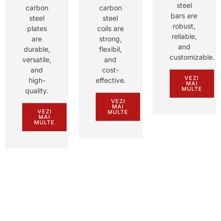
steel
carbon
carbon
bars are
steel
steel
robust
,
plates
coils are
reliable
,
are
strong
,
and
durable
,
flexibil,
customizable
.
versatile
,
and
and
cost-
VEZI
high-
effective
.
MAI
MULTE
quality
.
VEZI
MAI
VEZI
MULTE
MAI
MULTE