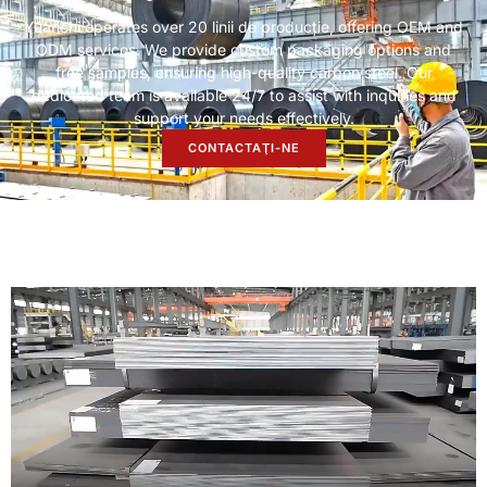
Yuanchi operates over
20 linii de producție,
offering OEM and
ODM services
.
We provide custom packaging options and
free samples
,
ensuring high-quality carbon steel
.
Our
dedicated team is available
24/7
to assist with inquiries and
support your needs effectively
.
CONTACTAŢI-NE