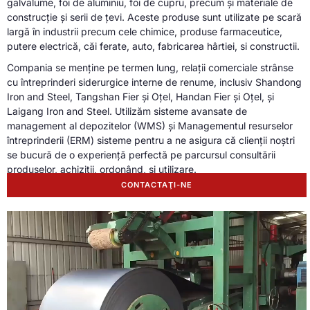
galvalume, foi de aluminiu, foi de cupru, precum și materiale de
construcție și serii de țevi. Aceste produse sunt utilizate pe scară
largă în industrii precum cele chimice, produse farmaceutice,
putere electrică, căi ferate, auto, fabricarea hârtiei, si constructii.
Compania se menține pe termen lung, relații comerciale strânse
cu întreprinderi siderurgice interne de renume, inclusiv Shandong
Iron and Steel, Tangshan Fier și Oțel, Handan Fier și Oțel, și
Laigang Iron and Steel. Utilizăm sisteme avansate de
management al depozitelor (WMS) și Managementul resurselor
întreprinderii (ERM) sisteme pentru a ne asigura că clienții noștri
se bucură de o experiență perfectă pe parcursul consultării
produselor, achiziții, ordonând, și utilizare.
CONTACTAŢI-NE