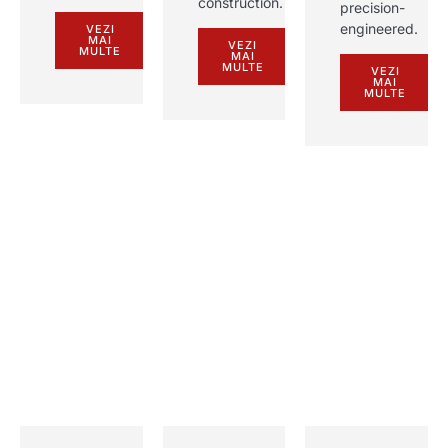
construction
.
precision-
engineered
.
VEZI
MAI
VEZI
MULTE
MAI
MULTE
VEZI
MAI
MULTE