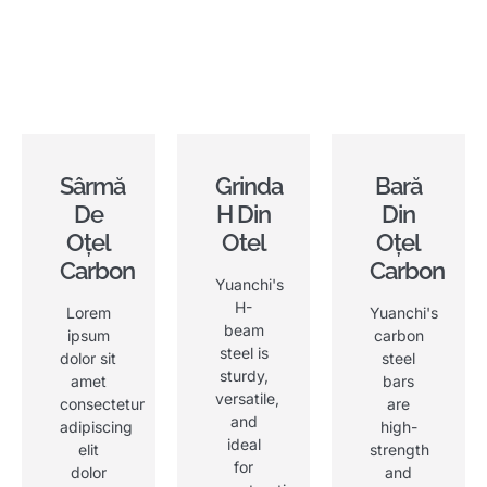
Sârmă
Grinda
Bară
De
H Din
Din
Oțel
Otel
Oțel
Carbon
Carbon
Yuanchi's
H-
Lorem
Yuanchi's
beam
ipsum
carbon
steel is
dolor sit
steel
sturdy
,
amet
bars
versatile
,
consectetur
are
and
adipiscing
high-
ideal
elit
strength
for
dolor
and