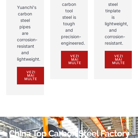
carbon
steel
Yuanchi's
tool
tinplate
carbon
steel is
is
steel
tough
lightweight
,
pipes
and
and
are
precision-
corrosion-
corrosion-
engineered
.
resistant
.
resistant
and
VEZI
VEZI
lightweight
.
MAI
MAI
MULTE
MULTE
VEZI
MAI
MULTE
China Top Carbon Steel Factory