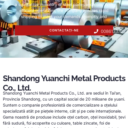
a substantial inventory of steel plates and coils
.
With
efficient operations
,
the company ensures rapid
shipping to meet your demands promptly and
effectively
.
CONTACTAŢI-NE
0086133705
Shandong Yuanchi Metal Products
Co., Ltd.
Shandong Yuanchi Metal Products Co., Ltd. are sediul în Tai’an,
Provincia Shandong, cu un capital social de 20 milioane de yuani.
Suntem o companie profesionistă de comercializare a oțelului
specializată atât pe piețele interne, cât și pe cele internaționale.
Gama noastră de produse include oțel carbon, oţel inoxidabil, țevi
fără sudură, foi acoperite cu culoare, table zincate, foi de