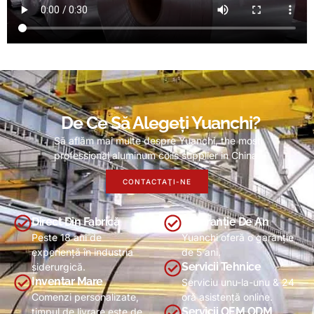
De Ce Să Alegeți Yuanchi?
Să aflăm mai multe despre Yuanchi,
the most
professional aluminum coils supplier in China
.
CONTACTAŢI-NE
Direct Din Fabrică
5-Garanție De An
Peste 18 ani de
Yuanchi oferă o garanție
experiență în industria
de 5 ani.
Servicii Tehnice
siderurgică.
Inventar Mare
Serviciu unu-la-unu & 24
Comenzi personalizate,
oră asistență online.
Servicii OEM ODM
timpul de livrare este de