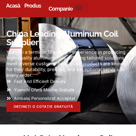
Acasă
Produs
Companie
China Leading Aluminum Coil
Supplier
Yuanchi a terminat 18
years of experience in producing
high-quality aluminum coils
,
offering tailored solutions to
meet diverse customer needs
.
Our products are known
for their durability
, precizie,
and exceptional service in
every order
.
Fast And Efficient Delivery
Yuanchi Oferă Mostre Gratuite
Ambalaj Personalizat Acceptat
OBȚINEȚI O COTAȚIE GRATUITĂ