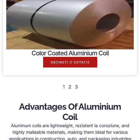
Color Coated Aluminium Coil
OBȚINEȚI O COTAȚIE
1
2
3
Advantages Of Aluminium
Coil
Aluminum coils are lightweight
, rezistent la coroziune,
and
highly malleable materials
,
making them ideal for various
applications in construction
, auto,
and packaging industries