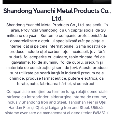
Shandong Yuanchi Metal Products Co.,
Ltd.
Shandong Yuanchi Metal Products Co., Ltd. are sediul în
Tai’an, Provincia Shandong, cu un capital social de 20
milioane de yuani. Suntem o companie profesionistă de
comercializare a oțelului specializată atât pe piețele
interne, cât și pe cele internaționale. Gama noastră de
produse include oțel carbon, oţel inoxidabil, țevi fără
sudură, foi acoperite cu culoare, table zincate, foi de
galvalume, foi de aluminiu, foi de cupru, precum și
materiale de construcție și serii de țevi. Aceste produse
sunt utilizate pe scară largă în industrii precum cele
chimice, produse farmaceutice, putere electrică, căi
ferate, auto, fabricarea hârtiei, si constructii.
Compania se menține pe termen lung, relații comerciale
strânse cu întreprinderi siderurgice interne de renume,
inclusiv Shandong Iron and Steel, Tangshan Fier și Oțel,
Handan Fier și Oțel, și Laigang Iron and Steel. Utilizăm
sisteme avansate de management al depozitelor (WMS) și