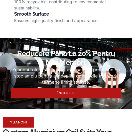
100%
recyclable
,
contributing to environmental
sustainability
.
Smooth Surface
Ensures high-quality finish and appearance
.
Reducere Până La 20% Pentru
Noii Membri.
Yuanchi folosește tehnici avansate de producție cu
stoc amplu pentru a îndeplini comenzile în vrac și
termene limită strânse.
ÎNCEPEȚI
YUANCHI