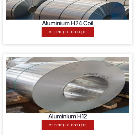
Aluminium H24 Coil
OBȚINEȚI O COTAȚIE
Aluminium H12
OBȚINEȚI O COTAȚIE