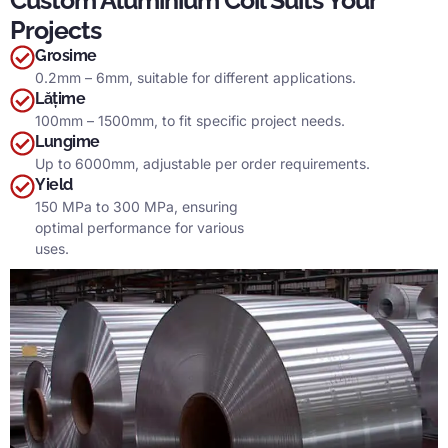
Custom Aluminium Coil Suits Your
Projects
Grosime
0.2
mm – 6mm
,
suitable for different applications
.
Lăţime
100
mm – 1500mm
,
to fit specific project needs
.
Lungime
Up to 6000mm
,
adjustable per order requirements
.
Yield
150
MPa to
300 MPa,
ensuring
optimal performance for various
uses
.