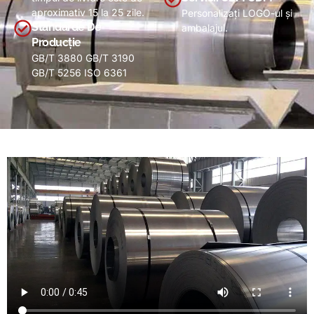
aproximativ 15 la 25 zile.
Personalizați LOGO-ul și
Standarde De
ambalajul.
Producție
GB/T 3880 GB/T 3190
GB/T 5256 ISO 6361