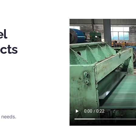
el
ects
y needs
.