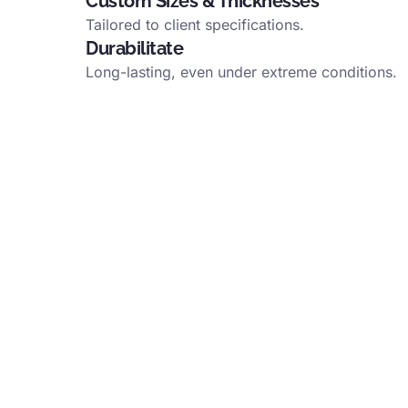
Custom Sizes
&
Thicknesses
Tailored to client specifications
.
Durabilitate
Long-lasting
,
even under extreme conditions
.