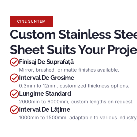
CINE SUNTEM
Custom Stainless Ste
Sheet Suits Your Proj
Finisaj De Suprafață
Mirror
,
brushed
,
or matte finishes available
.
Interval De Grosime
0.3
mm to 12mm
,
customized thickness options
.
Lungime Standard
2000
mm to 6000mm
,
custom lengths on request
.
Interval De Lățime
1000
mm to 1500mm
,
adaptable to various industr