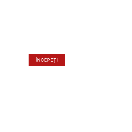
Reducere Până
Pentru Noii Mem
Yuanchi folosește tehnici avansate de producț
pentru a îndeplini comenzile în vrac și termene 
ÎNCEPEȚI