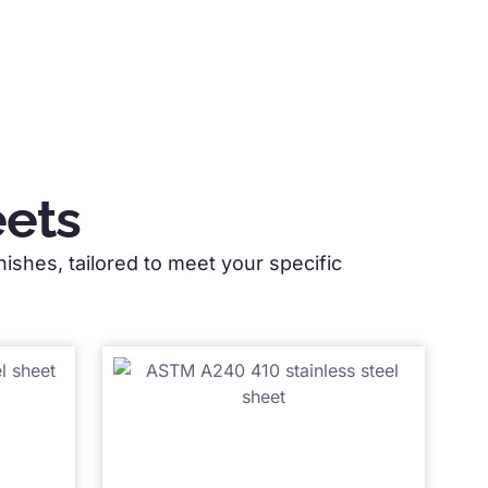
eets
nishes
,
tailored to meet your specific