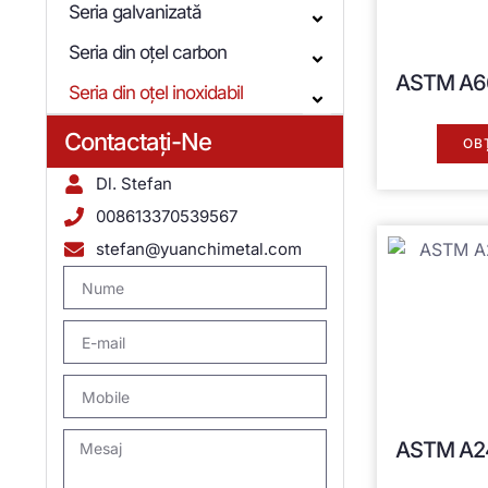
Seria galvanizată
Seria din oțel carbon
ASTM A6
Seria din oțel inoxidabil
Contactaţi-Ne
OB
Dl. Stefan
008613370539567
stefan@yuanchimetal.com
ASTM A2