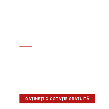
China Leading
Steel Sheet S
Yuanchi a terminat 18
years of experi
quality stainless steel sheets
.
Our adv
ensure precision
, durabilitate,
and top
meeting various international standar
Stoc Mare & Livrare Rapida
Yuanchi Oferă Mostre Gratuite
Ambalaj Personalizat Acceptat
OBȚINEȚI O COTAȚIE GRATUITĂ