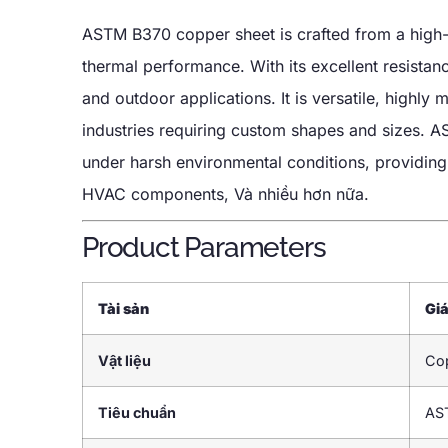
ASTM B370 copper sheet is crafted from a high
thermal performance
.
With its excellent resista
and outdoor applications
.
It is versatile
,
highly m
industries requiring custom shapes and sizes
.
AS
under harsh environmental conditions
,
providing 
HVAC components
, Và nhiều hơn nữa.
Product Parameters
Tài sản
Giá
Vật liệu
Co
Tiêu chuẩn
AS