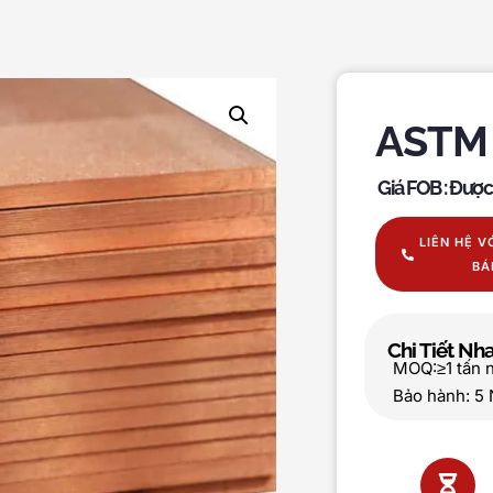
ASTM 
Giá FOB : Đượ
LIÊN HỆ V
BÁ
Chi Tiết N
MOQ:≥1 tấn 
Bảo hành: 5 