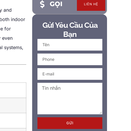
GỌI
LIÊN HỆ
ty and
 both indoor
Gửi Yêu Cầu Của
e for
Bạn
y even
cal systems
,
GỬI