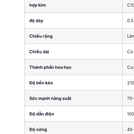
hợp kim
C1
độ dày
0.
Chiều rộng
Lê
Chiều dài
Có 
Thành phần hóa học
Cu
Độ bền kéo
21
Sức mạnh năng suất
70
Độ dẫn điện
100
Độ cứng
45