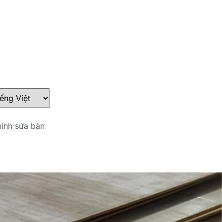
stefan@yuanchimetal.com
+8613853844129
ỉnh sửa bản