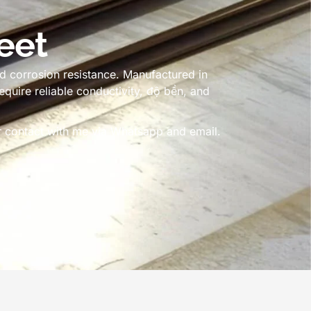
eet
d corrosion resistance
.
Manufactured in
quire reliable conductivity
, độ bền,
and
 or contact with me via Whatsapp and email
.