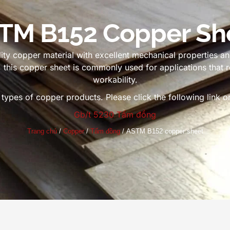
TM B152 Copper Sh
ty copper material with excellent mechanical properties an
,
this copper sheet is commonly used for applications that re
workability
.
d types of copper products
.
Please click the following link
Gb/t 5230 Tấm đồng
Trang chủ
/
Copper
/
Tấm đồng
/
ASTM B152 copper sheet