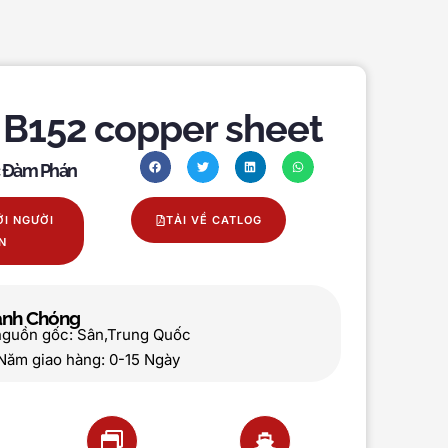
B152 copper sheet
c Đàm Phán
ỚI NGƯỜI
TẢI VỀ CATLOG
N
hanh Chóng
nguồn gốc: Sân,Trung Quốc
Năm giao hàng: 0-15 Ngày