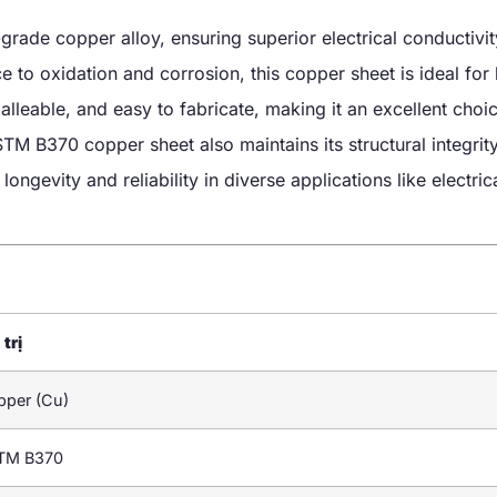
-grade copper alloy
,
ensuring superior electrical conductivi
nce to oxidation and corrosion
,
this copper sheet is ideal for
alleable
,
and easy to fabricate
,
making it an excellent choic
TM B370 copper sheet also maintains its structural integrit
longevity and reliability in diverse applications like electri
 trị
pper
(Cu)
TM B370