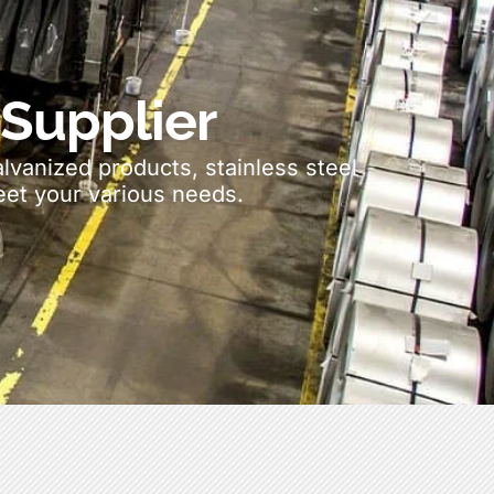
 Supplier
alvanized products
,
stainless steel
et your various needs
.