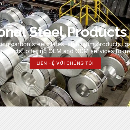
onal Steel Products
ing carbon steel plates
,
aluminum products
,
g
products
,
offering OEM and ODM services to me
LIÊN HỆ VỚI CHÚNG TÔI