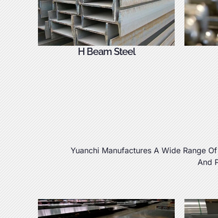
H Beam Steel
Yuanchi Manufactures A Wide Range Of
And P