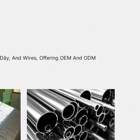
ỉ
 Dây,
And Wires
,
Offering OEM And ODM