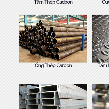
Tấm Thép Cacbon
Cu
Ống Thép Carbon
Tấm 