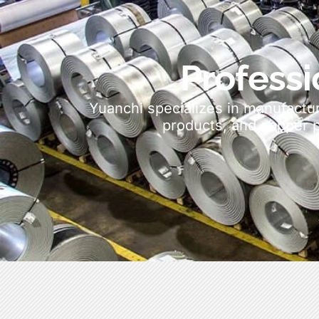
Professi
Yuanchi specializes in manufactur
products
,
and copper 