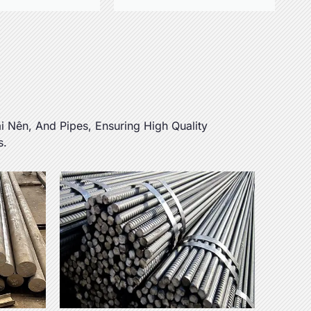
ải Nên,
And Pipes
,
Ensuring High Quality
s
.