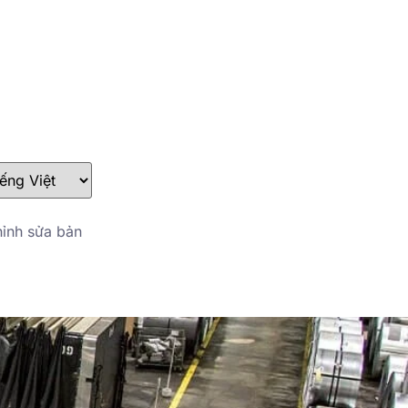
stefan@yuanchimetal.com
+8613853844129
ỉnh sửa bản