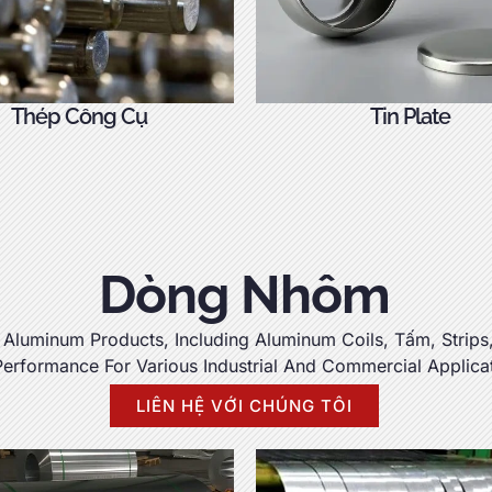
Thép Công Cụ
Tin Plate
Dòng Nhôm
 Aluminum Products
,
Including Aluminum Coils
, Tấm,
Strips
erformance For Various Industrial And Commercial Applica
LIÊN HỆ VỚI CHÚNG TÔI