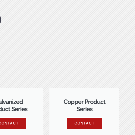
m
lvanized
Copper Product
duct Series
Series
CONTACT
CONTACT