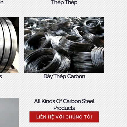
on
Thép Thép
s
Dây Thép Carbon
All Kinds Of Carbon Steel
Products
LIÊN HỆ VỚI CHÚNG TÔI