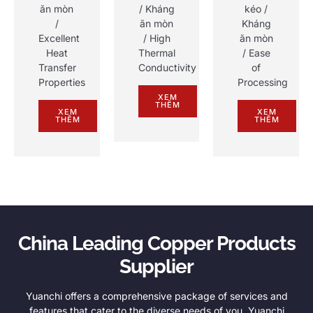
ăn mòn
/ Kháng
kéo /
/
ăn mòn
Kháng
Excellent
/
High
ăn mòn
Heat
Thermal
/
Ease
Transfer
Conductivity
of
Properties
Processing
XEM
THÊM
XEM
XEM
THÊM
THÊM
China Leading Copper Products
Supplier
Yuanchi offers a comprehensive package of services and
features that cater to the diverse needs of you
.
Yuanchi