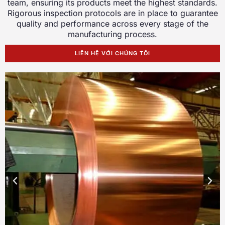
team
,
ensuring its products meet the highest standards
.
Rigorous inspection protocols are in place to guarantee
quality and performance across every stage of the
manufacturing process
.
LIÊN HỆ VỚI CHÚNG TÔI