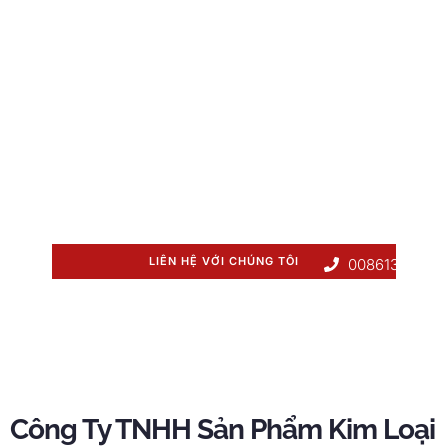
Thép Yuanchi
Yuanchi's extensive production capabilities
,
with
over
22
lines
,
coupled with their substantial
inventory of copper coils and sheets
,
enable
them to deliver products swiftly
.
Standard
inventory items are to be shipped within
5 ngày,
while customized orders are fulfilled in just
15
ngày.
LIÊN HỆ VỚI CHÚNG TÔI
00861337053
Công Ty TNHH Sản Phẩm Kim Loại