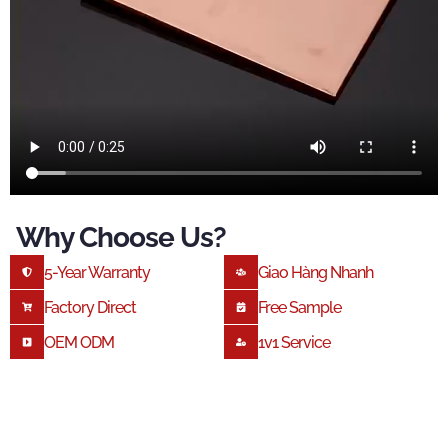
Why Choose Us
?
5-
Year Warranty
Giao Hàng Nhanh
Factory Direct
Free Sample
OEM ODM
1
V1 Service