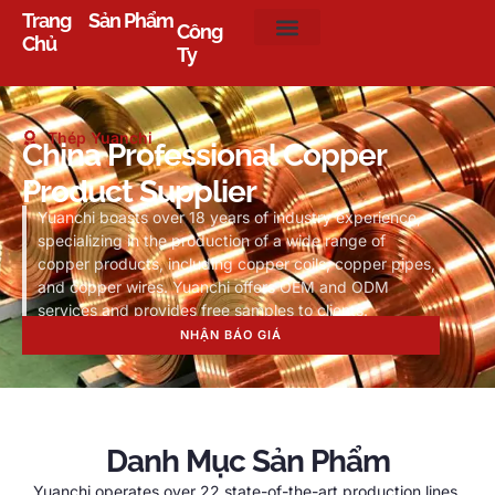
Trang
Sản Phẩm
Công
Chủ
Ty
Thép Yuanchi
China Professional Copper
Product Supplier
Yuanchi boasts over
18
years of industry experience
,
specializing in the production of a wide range of
copper products
,
including copper coils
,
copper pipes
,
and copper wires
.
Yuanchi offers OEM and ODM
services and provides free samples to clients
.
NHẬN BÁO GIÁ
Danh Mục Sản Phẩm
Yuanchi operates over
22
state-of-the-art production lines
,