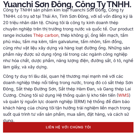
Yuanchi Sơn Đông, Công Ty TNHH.
Công ty TNHH sản phẩm kim loại Yuanchi Sơn Đông, Công ty
TNHH. có trụ sở tại Thái An, Tỉnh Sơn Đông, với số vốn đăng ký là
20 triệu nhân dân tệ. Chúng tôi là công ty kinh doanh thép
chuyên nghiệp trên thị trường trong nước và quốc tế.
Our product
range includes
Thép carbon
, thép không gỉ, ống liền mạch, tấm
phủ màu, tấm mạ kẽm, tấm galvalume, tấm nhôm, tấm đồng,
cũng như vật liệu xây dựng và hàng loạt đường ống. Những sản
phẩm này được sử dụng rộng rãi trong các ngành công nghiệp
như hóa chất, dược phẩm, năng lượng điện, đường sắt, ô tô, nghề
làm giấy, và xây dựng.
Công ty duy trì lâu dài, quan hệ thương mại mạnh mẽ với các
doanh nghiệp thép nổi tiếng trong nước, trong đó có sắt thép Sơn
Đông, Sắt thép Đường Sơn, Sắt thép Hàm Đan, và Gang thép Lai
Cương. Chúng tôi sử dụng Hệ thống quản lý kho tiên tiến (
WMS
)
và quản lý nguồn lực doanh nghiệp (ERM) hệ thống để đảm bảo
khách hàng của chúng tôi tận hưởng trải nghiệm liền mạch trong
suốt quá trình tư vấn sản phẩm, mua sắm, đặt hàng, và cách sử
dụng.
LIÊN HỆ VỚI CHÚNG TÔI