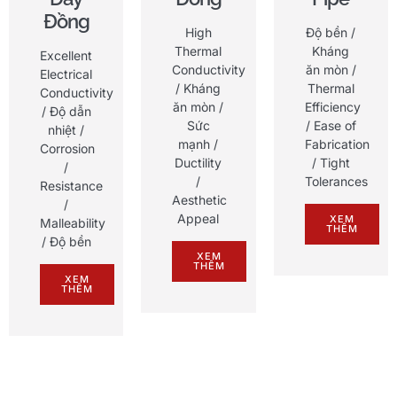
Đồng
High
Độ bền /
Thermal
Kháng
Excellent
Conductivity
ăn mòn /
Electrical
/ Kháng
Thermal
Conductivity
ăn mòn /
Efficiency
/ Độ dẫn
Sức
/
Ease of
nhiệt /
mạnh /
Fabrication
Corrosion
Ductility
/
Tight
/
/
Tolerances
Resistance
Aesthetic
/
Appeal
XEM
Malleability
THÊM
/ Độ bền
XEM
THÊM
XEM
THÊM