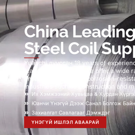
China Leading
Steel Coil Sup
Yuanchi дууссан 18
years of experien
stainless steel coils
.
We offer a wide r
ensuring durable and corrosion-resista
industries such as construction and m
Их Хэмжээний Хувьцаа & Хурдан Хүргэ
Юанчи Үнэгүй Дээж Санал Болгож Бай
Захиалгат Савлагааг Дэмждэг
ҮНЭГҮЙ ИШЛЭЛ АВААРАЙ