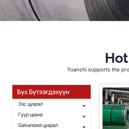
Hot
Yuanchi supports the prod
Бүх Бүтээгдэхүүн
Зэс цуврал
Гүүр цаана
Galvanized цуврал