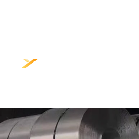
ГЭР
ҮР ДУН
ХАРИЛ
БИДНИЙ ТУХАЙ