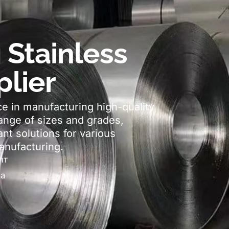
 Stainless
plier
ce in manufacturing high-quality
ange of sizes and grades
,
nt solutions for various
anufacturing
.
лт
на