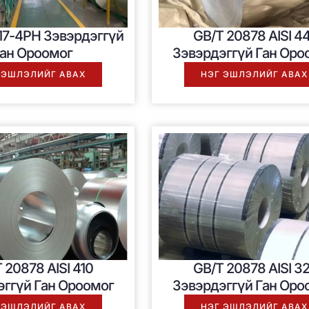
I17-4PH Зэвэрдэггүй
GB/T 20878 AISI 44
ан Ороомог
Зэвэрдэггүй Ган Оро
 ЭШЛЭЛИЙГ АВАХ
НЭГ ЭШЛЭЛИЙГ АВАХ
 20878 AISI 410
GB/T 20878 AISI 32
эггүй Ган Ороомог
Зэвэрдэггүй Ган Оро
 ЭШЛЭЛИЙГ АВАХ
НЭГ ЭШЛЭЛИЙГ АВАХ