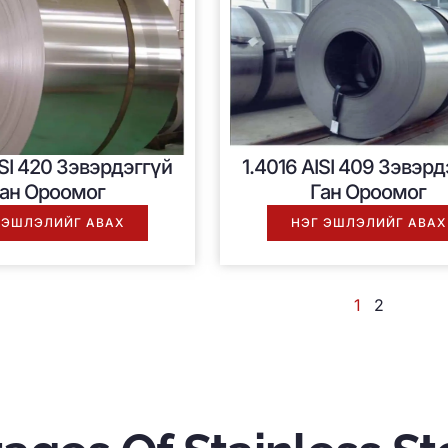
ISI 420 Зэвэрдэггүй
1.4016 AISI 409 Зэвэрд
ан Ороомог
Ган Ороомог
 ЭШЛЭЛИЙГ АВАХ
НЭГ ЭШЛЭЛИЙГ АВАХ
1
2