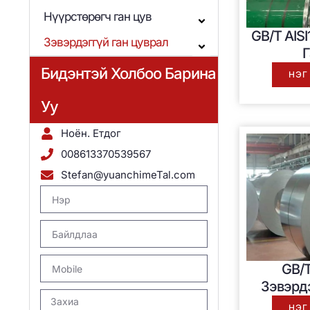
Нүүрстөрөгч ган цув
GB/T AIS
Зэвэрдэггүй ган цуврал
Г
Бидэнтэй Холбоо Барина
НЭГ
Уу
Ноён. Етдог
008613370539567
Stefan@yuanchimeTal.com
GB/T
Зэвэрд
НЭГ