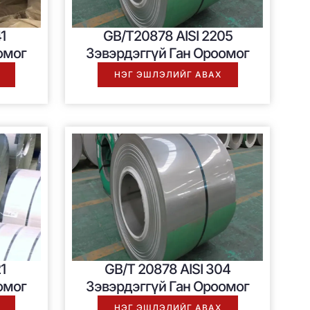
1
GB/T20878 AISI
2205
омог
Зэвэрдэггүй Ган Ороомог
НЭГ ЭШЛЭЛИЙГ АВАХ
1
GB/T 20878 AISI 304
омог
Зэвэрдэггүй Ган Ороомог
НЭГ ЭШЛЭЛИЙГ АВАХ