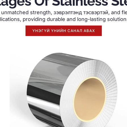
ages Of Stainless Ste
er unmatched strength
, зэврэлтэнд тэсвэртэй,
and fle
lications
,
providing durable and long-lasting solutio
ҮНЭГҮЙ ҮНИЙН САНАЛ АВАХ