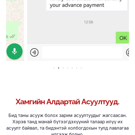
Хамгийн Алдартай Асуултууд.
Бид таны асууж болох зарим асуултуудыг жагсаасан.
Хэрэв танд манай бүтээгдэхүүний талаар илүү их
асуулт байвал, та бидэнтэй холбогдохын тулд лавлагаа
илгээж болно.