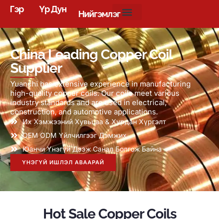
Гэр
Үр Дун
Нийгэмлэг
China Leading Copper Coil
Supplier
Yuanchi has extensive experience in manufacturing
high-quality copper coils
.
Our coils meet various
industry standards and are used in electrical
,
construction
,
and automotive applications
.
Их Хэмжээний Хувьцаа & Хурдан Хүргэлт
OEM ODM Үйлчилгээг Дэмжих
Юанчи Үнэгүй Дээж Санал Болгож Байна
ҮНЭГҮЙ ИШЛЭЛ АВААРАЙ
Hot Sale Copper Coils