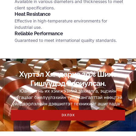
Available in various diameters and thicknesses to meet
client specifications
.
Heat Resistance
Effective in high-temperature environments for
industrial use
.
Reliable Performance
Guaranteed to meet international quality standards
.
Хүртэл Хямдарна 20% Шинэ
Гишүүдэд Зориулсан.
Юаньчи нь их хэмжээний захиалга, эцсийн
хугацааг биелүүлэхийн тулд хангалттай нөөцтэй
үйлдвэрлэлийн дэвшилтэт техникийг ашигладаг..
ЭХЛЭХ