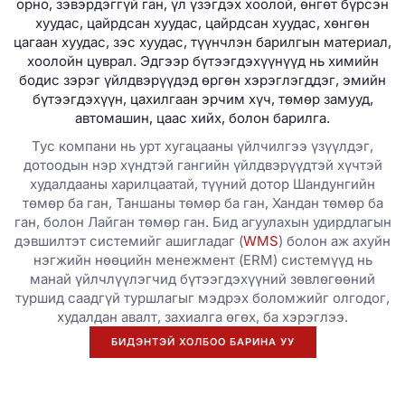
орно, зэвэрдэггүй ган, үл үзэгдэх хоолой, өнгөт бүрсэн
хуудас, цайрдсан хуудас, цайрдсан хуудас, хөнгөн
цагаан хуудас, зэс хуудас, түүнчлэн барилгын материал,
хоолойн цуврал. Эдгээр бүтээгдэхүүнүүд нь химийн
бодис зэрэг үйлдвэрүүдэд өргөн хэрэглэгддэг, эмийн
бүтээгдэхүүн, цахилгаан эрчим хүч, төмөр замууд,
автомашин, цаас хийх, болон барилга.
Тус компани нь урт хугацааны үйлчилгээ үзүүлдэг,
дотоодын нэр хүндтэй гангийн үйлдвэрүүдтэй хүчтэй
худалдааны харилцаатай, түүний дотор Шандунгийн
төмөр ба ган, Таншаны төмөр ба ган, Хандан төмөр ба
ган, болон Лайган төмөр ган. Бид агуулахын удирдлагын
дэвшилтэт системийг ашигладаг (
WMS
) болон аж ахуйн
нэгжийн нөөцийн менежмент (ERM) системүүд нь
манай үйлчлүүлэгчид бүтээгдэхүүний зөвлөгөөний
туршид саадгүй туршлагыг мэдрэх боломжийг олгодог,
худалдан авалт, захиалга өгөх, ба хэрэглээ.
БИДЭНТЭЙ ХОЛБОО БАРИНА УУ