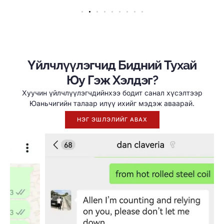
Үйлчлүүлэгчид Бидний Тухай
Юу Гэж Хэлдэг?
Хуучин үйлчлүүлэгчдийнхээ бодит санал хүсэлтээр
Юаньчигийн талаар илүү ихийг мэдэж аваарай.
НЭГ ЭШЛЭЛИЙГ АВАХ