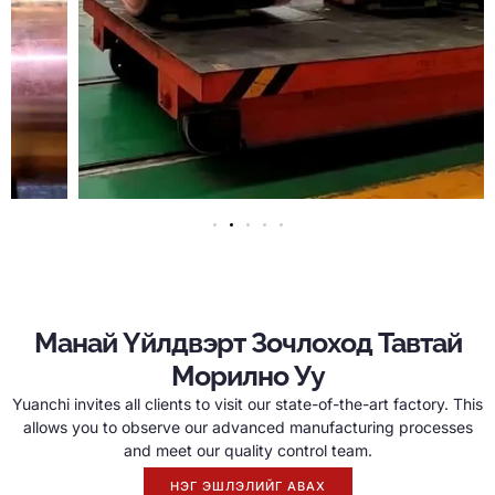
Манай Үйлдвэрт Зочлоход Тавтай
Морилно Уу
Yuanchi invites all clients to visit our state-of-the-art factory
.
This
allows you to observe our advanced manufacturing processes
and meet our quality control team
.
НЭГ ЭШЛЭЛИЙГ АВАХ