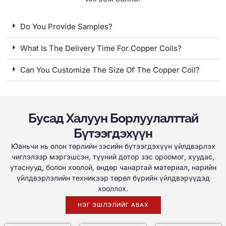
Do You Provide Samples
?
What Is The Delivery Time For Copper Coils
?
Can You Customize The Size Of The Copper Coil
?
Бусад Халуун Борлуулалттай
Бүтээгдэхүүн
Юаньчи нь олон төрлийн зэсийн бүтээгдэхүүн үйлдвэрлэх
чиглэлээр мэргэшсэн, түүний дотор зэс ороомог, хуудас,
утаснууд, болон хоолой, өндөр чанартай материал, нарийн
үйлдвэрлэлийн техникээр төрөл бүрийн үйлдвэрүүдэд
хооллох.
НЭГ ЭШЛЭЛИЙГ АВАХ