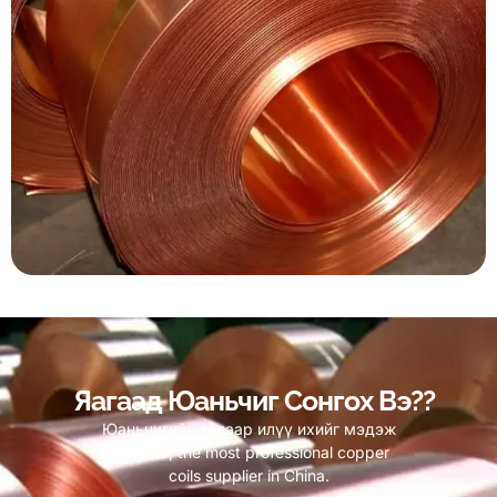
Яагаад Юаньчиг Сонгох Вэ??
Юаньчигийн талаар илүү ихийг мэдэж
авцгаая,
the most professional copper
coils supplier in China
.