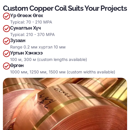
Custom Copper Coil Suits Your Projects
Үр Өгөөж Өгөх
Typical
: 70 - 210 MPA
Суналтын Хүч
Typical
: 210 - 370 MPA
Зузаан
Range
0.2 мм хүртэл 10 мм
Уртын Хэмжээ
100 м, 300 м (
custom lengths available
)
Өргөн
1000 мм, 1250 мм, 1500 мм (
custom widths available
)