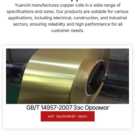
Yuanchi manufactures copper coils in a wide range of
specifications and sizes
.
Our products are suitable for various
applications
,
including electrical
,
construction
,
and industrial
sectors
,
ensuring reliability and high performance for all
customer needs
.
GB/T 14957-2007 Зэс Ороомог
НЭГ ЭШЛЭЛИЙГ АВАХ