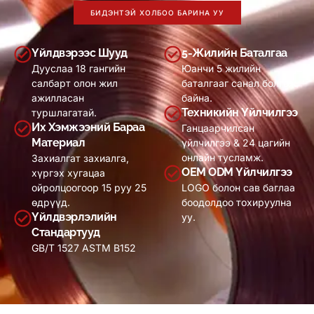
БИДЭНТЭЙ ХОЛБОО БАРИНА УУ
Үйлдвэрээс Шууд
5-Жилийн Баталгаа
Дууслаа 18 гангийн
Юанчи 5 жилийн
салбарт олон жил
баталгааг санал болгож
ажилласан
байна.
Техникийн Үйлчилгээ
туршлагатай.
Их Хэмжээний Бараа
Ганцаарчилсан
Материал
үйлчилгээ & 24 цагийн
онлайн тусламж.
Захиалгат захиалга,
OEM ODM Үйлчилгээ
хүргэх хугацаа
ойролцоогоор 15 руу 25
LOGO болон сав баглаа
өдрүүд.
боодолдоо тохируулна
Үйлдвэрлэлийн
уу.
Стандартууд
GB/T 1527 ASTM B152