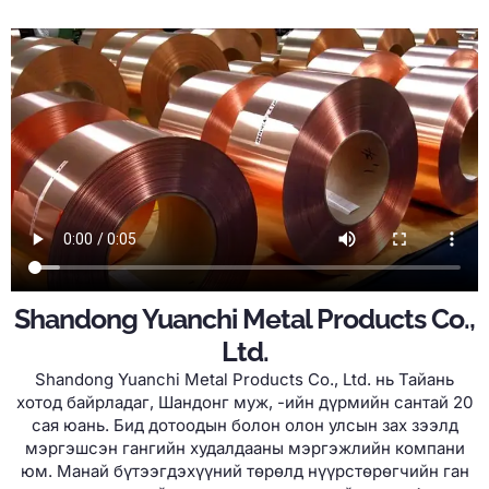
Shandong Yuanchi Metal Products Co.,
Ltd.
Shandong Yuanchi Metal Products Co., Ltd. нь Тайань
хотод байрладаг, Шандонг муж, -ийн дүрмийн сантай 20
сая юань. Бид дотоодын болон олон улсын зах зээлд
мэргэшсэн гангийн худалдааны мэргэжлийн компани
юм. Манай бүтээгдэхүүний төрөлд нүүрстөрөгчийн ган