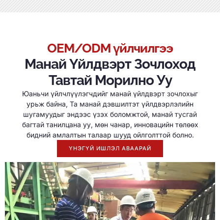
OEM/ODM үйлчилгээ
Манай Үйлдвэрт Зочлоход
Тавтай Морилно Уу
Юаньчи үйлчлүүлэгчдийг манай үйлдвэрт зочлохыг
урьж байна, Та манай дэвшилтэт үйлдвэрлэлийн
шугамуудыг эндээс үзэх боломжтой, манай тусгай
багтай танилцана уу, мөн чанар, инновацийн төлөөх
бидний амлалтын талаар шууд ойлголттой болно.
ҮНЭГҮЙ ИШЛЭЛ АВААРАЙ