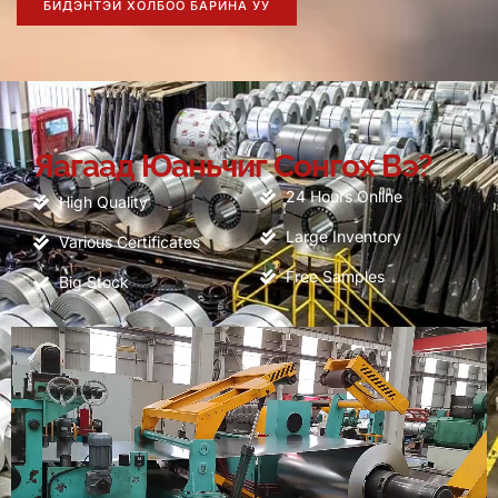
БИДЭНТЭЙ ХОЛБОО БАРИНА УУ
Яагаад Юаньчиг Сонгох Вэ?
24
Hours Online
High Quality
Large Inventory
Various Certificates
Free Samples
Big Stock