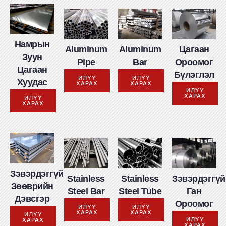
Намрын
Aluminum
Aluminum
Цагаан
Зуун
Pipe
Bar
Ороомог
Цагаан
Бүлэглэл
ИЛҮҮ
ИЛҮҮ
Хуудас
ХАРАХ
ХАРАХ
ИЛҮҮ
ХАРАХ
ИЛҮҮ
ХАРАХ
Зэвэрдэггүй
Stainless
Stainless
Зэвэрдэггүй
Зөөврийн
Steel Bar
Steel Tube
Ган
Дэвсгэр
Ороомог
ИЛҮҮ
ИЛҮҮ
ХАРАХ
ХАРАХ
ИЛҮҮ
ИЛҮҮ
ХАРАХ
ХАРАХ