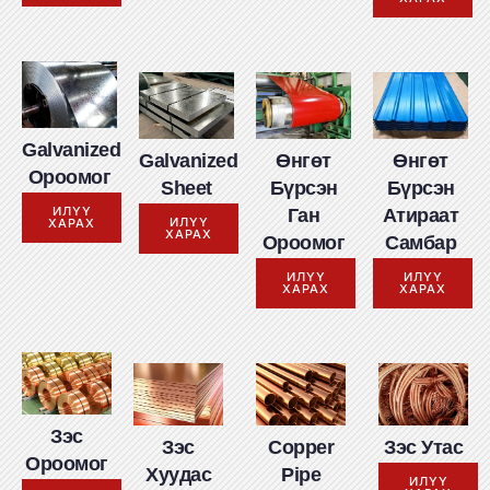
Galvanized
Galvanized
Өнгөт
Өнгөт
Ороомог
Sheet
Бүрсэн
Бүрсэн
ИЛҮҮ
Ган
Атираат
ИЛҮҮ
ХАРАХ
ХАРАХ
Ороомог
Самбар
ИЛҮҮ
ИЛҮҮ
ХАРАХ
ХАРАХ
Зэс
Зэс
Copper
Зэс Утас
Ороомог
Хуудас
Pipe
ИЛҮҮ