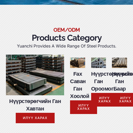
OEM/ODM
Products Category
Yuanchi Provides A Wide Range Of Steel Products
.
Fax
Нүүрстөрөгчийн
Нүүрстө
Саван
Ган
Ган
Ган
Ороомог
Баар
Хоолой
ИЛҮҮ
ИЛҮҮ
Нүүрстөрөгчийн Ган
ХАРАХ
ХАРАХ
ИЛҮҮ
Хавтан
ХАРАХ
ИЛҮҮ ХАРАХ