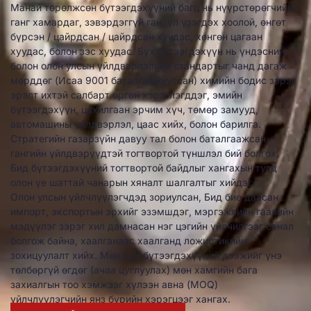
Манай төрөлжсөн бүтээгдэхүүний багц нь нүүрстөрөгчийн
ганг хамардаг, зэвэрдэггүй ган, үл үзэгдэх хоолой, өнгөт
бүрсэн / цайрдсан / цайрдсан хуудас, хөнгөн цагаан
хуудас, болон зэс хуудас. Бүх бүтээгдэхүүн нь үндэсний
болон олон улсын үйлдвэрлэлийн стандартыг чанд дагаж
мөрддөг (Исаа 9001 баталгаажуулсан) химийн бодис зэрэг
эрэлт ихтэй салбарт өргөн хэрэглэгддэг, эмийн
бүтээгдэхүүн, цахилгаан эрчим хүч, төмөр замууд,
автомашины үйлдвэрлэл, цаас хийх, болон барилга.
Стратегийн газарзүйн давуу тал болон баталгаажсан
гангийн үйлдвэрүүдтэй тогтвортой түншлэл бий болгох,
Бид бүтээгдэхүүний тогтвортой байдлыг хангахын тулд
олон үе шаттай чанарын хяналт шалгалтыг хийдэг.
Олон улсын үйлчлүүлэгчдэд зориулсан, Бид бие даасан
импорт, экспортын эрхийг эзэмшдэг, мэргэжлийн гаалийн
мэдүүлэг зэрэг хил дамнасан нэг цэгийн үйлчилгээг санал
болгож байна, хаалганаас хаалганд ложистикийн
зохицуулалт хийх. Мөн бид бүтээгдэхүүний дээжийг үнэ
төлбөргүй өгдөг (ачаа цуглуулах) мөн хамгийн бага
захиалгын тоо хэмжээг хүлээн авна (MOQ)
үйлчлүүлэгчийн янз бүрийн хэрэгцээг хангах.