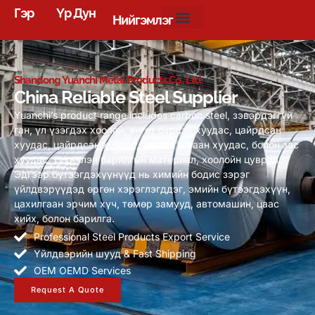
Гэр
Үр Дун
Нийгэмлэг
Shandong Yuanchi Metal Products Co., Ltd.
China Reliable Steel Supplier
Yuanchi’s product range includes carbon steel
, зэвэрдэггүй
ган, үл үзэгдэх хоолой, өнгөт бүрсэн хуудас, цайрдсан
хуудас, цайрдсан хуудас, хөнгөн цагаан хуудас, болон зэс
хуудас, түүнчлэн барилгын материал, хоолойн цуврал.
Эдгээр бүтээгдэхүүнүүд нь химийн бодис зэрэг
үйлдвэрүүдэд өргөн хэрэглэгддэг, эмийн бүтээгдэхүүн,
цахилгаан эрчим хүч, төмөр замууд, автомашин, цаас
хийх, болон барилга.
Professional Steel Products Export Service
Үйлдвэрийн шууд &
Fast Shipping
OEM OEMD Services
Request A Quote