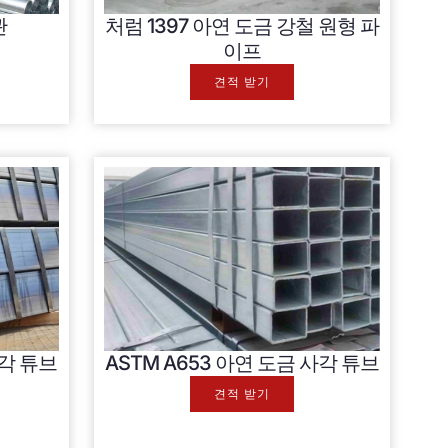
관
처럼 1397 아연 도금 강철 원형 파
이프
견적 받기
사각 튜브
ASTM A653 아연 도금 사각 튜브
견적 받기