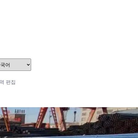
stefan@yuanchimetal.com
+8613853844129
역 편집