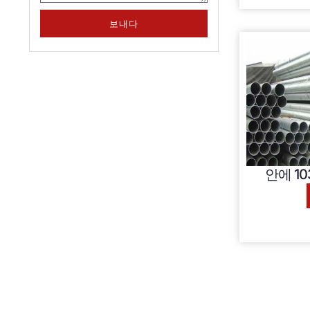
보내다
안에 1