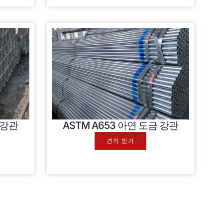
 강관
ASTM A653 아연 도금 강관
견적 받기