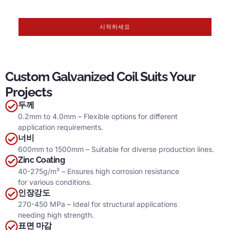
Yuanchi.
시작하세요
Custom Galvanized Coil Suits Your
Projects
두께
0.2
mm to 4.0mm – Flexible options for different
application requirements
.
너비
600
mm to 1500mm – Suitable for diverse production lines
.
Zinc Coating
40-275
g/m² – Ensures high corrosion resistance
for various conditions
.
인장강도
270-450
MPa – Ideal for structural applications
needing high strength
.
표면 마감