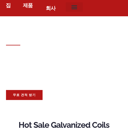
집
제품
회사
China Top Galvanized Coil
Supplier
이상으로 18 수년간의 경험,
Yuanchi provides durable and
rust-resistant galvanized coils
,
ideal for various
applications including construction
, 자동차, 그리고 가전제
품,
with reliable global shipping
.
대형 재고 & 빠른 배송
OEM ODM 서비스 지원
Yuanchi는 무료 샘플을 제공합니다
무료 견적 받기
Hot Sale Galvanized Coils