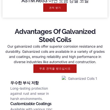
ASTM A653 아연 도금 강철 코일
견적 받기
Advantages Of Galvanized
Steel Coils
Our galvanized coils offer superior corrosion resistance and
durability
.
Galvanized coils are available in a variety of grades
and coatings
,
ensuring reliability and high performance in
diverse industries like automotive and construction
.
무료 견적을 받으십시오
우수한 부식 저항
Long-lasting protection
against rust and wear in
harsh environments
.
Customizable Coatings
Available with various zinc