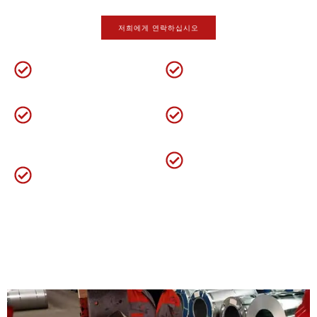
supplier in China
.
저희에게 연락하십시오
공장 직접
5-년 보증
위에 18 철강 산업에서 수
Yuanchi는 5 년 보증을 제
년간의 경험.
공합니다.
큰 재고
기술 서비스
맞춤 주문, 배달 시간이 다
일대일 서비스 & 24 시간
가오고 있습니다 15 에게
온라인 지원.
OEM ODM 서비스
25 날.
생산 표준
로고 및 포장을 사용자 정
GB/T 2518 GB/T 3180
의하십시오.
GB/T 13912 ISO 3575