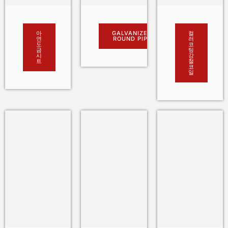
아
GALVANIZED
컬
연
ROUND PIPE
러
도
코
금
팅
시
강
트
철
코
일