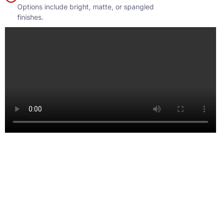
Options include bright
,
matte
,
or spangled
finishes
.
위안치를 선택하는 이유?
Yuanchi에 대해 자세히 알아 보겠습니다,
the most professional galvanized coil