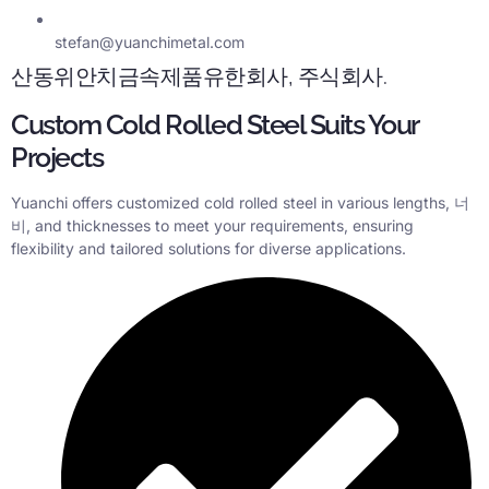
stefan@yuanchimetal.com
산동위안치금속제품유한회사, 주식회사.
Custom Cold Rolled Steel Suits Your
Projects
Yuanchi offers customized cold rolled steel in various lengths
, 너
비,
and thicknesses to meet your requirements
,
ensuring
flexibility and tailored solutions for diverse applications
.