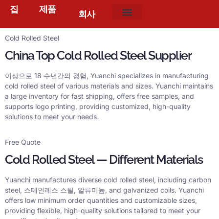
집
제품
회사
Cold Rolled Steel
China Top Cold Rolled Steel Supplier
이상으로 18 수년간의 경험,
Yuanchi specializes in manufacturing
cold rolled steel of various materials and sizes
.
Yuanchi maintains
a large inventory for fast shipping
,
offers free samples
,
and
supports logo printing
,
providing customized
,
high-quality
solutions to meet your needs
.
Free Quote
Cold Rolled Steel — Different Materials
Yuanchi manufactures diverse cold rolled steel
,
including carbon
steel
, 스테인레스 스틸, 알류미늄,
and galvanized coils
.
Yuanchi
offers low minimum order quantities and customizable sizes
,
providing flexible
,
high-quality solutions tailored to meet your