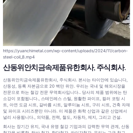
https://
yuanchimetal.com/wp-content/uploads/2024/11/carbon-
steel-coil_8.mp4
산동위안치금속제품유한회사, 주식회사.
산동위안치금속제품유한회사, 주식회사. 본사는 타이안에 있습니다,
산둥성, 등록 자본금으로 20 백만 위안. 우리는 국내 및 해외시장을
전문으로 하는 철강 전문 무역회사입니다.. 당사의 제품 범위에는 탄
소강이 포함됩니다., 스테인레스 스틸, 원활한 파이프, 컬러 코팅 시
트, 아연 도금 시트, 갈바륨 시트, 알루미늄 시트, 구리 시트, 건축 자재
및 파이프 시리즈뿐만 아니라. 이 제품은 화학 산업과 같은 산업에서
널리 사용됩니다., 의약품, 전력, 철도, 자동차, 제지, 그리고 건설.
회사는 장기간 유지, 국내 유명 철강 기업과의 강력한 무역 관계, 산동
철강을 비롯한, 탕산 철강, 한단철강, 라이강철강. 우리는 고급 창고