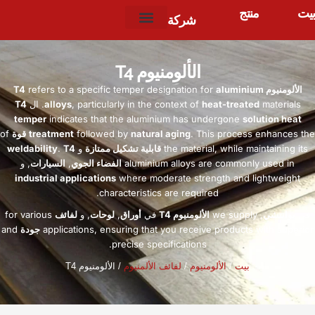
بيت
منتج
شركة
الألومنيوم T4
الألومنيوم T4
aluminium
refers to a specific temper designation for
materials
heat-treated
particularly in the context of
,
alloys
. ال
T4
temper
indicates that the aluminium has undergone
solution heat
This process enhances the
.
natural aging
followed by
treatment
قوة
of
while maintaining its
,
the material
قابلية تشكيل ممتازة
و
T4
.
weldability
aluminium alloys are commonly used in
الفضاء الجوي
,
السيارات
, و
industrial applications
where moderate strength and lightweight
.
characteristics are required
في
يوانتشي
,
we supply
الألومنيوم T4
في
أوراق
,
لوحات
, و
لفائف
for various
ensuring that you receive products with superior
,
applications
جودة
and
.
precise specifications
بيت
/
الألومنيوم
/
لفائف الألمنيوم
/ الألومنيوم T4