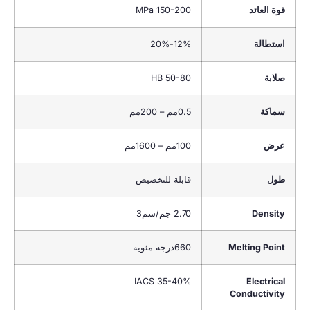
قوة العائد
150-200 MPa
استطالة
12%-20%
صلابة
50-80
HB
سماكة
0.5مم – 200مم
عرض
100مم – 1600مم
طول
قابلة للتخصيص
Density
2.70 جم/سم3
Melting Point
660درجة مئوية
IACS
35-40%
Electrical
Conductivity