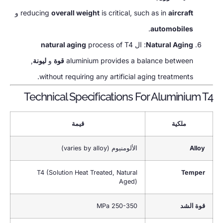
aircraft
such as in
,
is critical
overall weight
reducing
و
.
automobiles
Natural Aging
: ال
process of T4
natural aging
aluminium provides a balance between
قوة
و
ليونة
,
.
without requiring any artificial aging treatments
Technical Specifications For Aluminium T4
ملكية
قيمة
Alloy
الألومنيوم (
varies by alloy
)
T4
(
Solution Heat Treated
,
Natural
Temper
Aged
)
قوة الشد
250-350 MPa