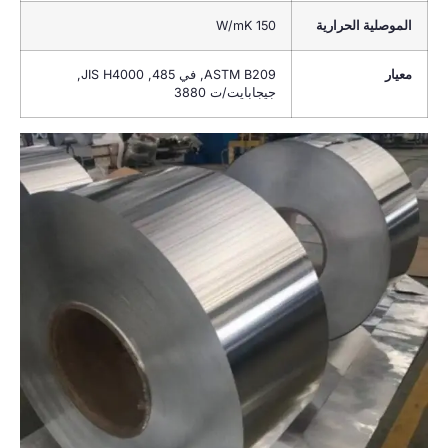
الموصلية الحرارية
150
W/mK
معيار
ASTM B209
, في 485,
JIS H4000
,
جيجابايت/ت 3880