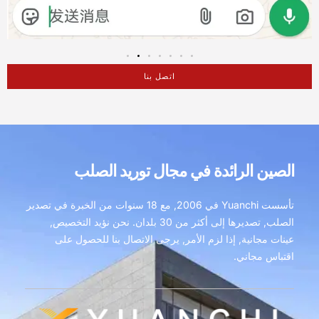
اتصل بنا
الصين الرائدة في مجال توريد الصلب
تأسست Yuanchi في 2006, مع 18 سنوات من الخبرة في تصدير
الصلب, تصديرها إلى أكثر من 30 بلدان. نحن نؤيد التخصيص,
عينات مجانية, إذا لزم الأمر, يرجى الاتصال بنا للحصول على
اقتباس مجاني.